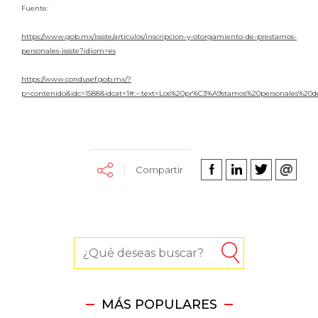
Fuente:
https://www.gob.mx/issste/articulos/inscripcion-y-otorgamiento-de-prestamos-
personales-issste?idiom=es
https://www.condusef.gob.mx/?
p=contenido&idc=1588&idcat=1#:~:text=Los%20pr%C3%A9stamos%20personales%20d
Compartir
MÁS POPULARES