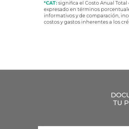
*CAT:
significa el Costo Anual Tota
expresado en términos porcentuales
informativos y de comparación, inco
costos y gastos inherentes a los cré
DOCU
TU 
ancla