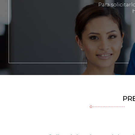
Para solicitarl
ancla
PR