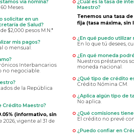
réstamos vía nómina?
¿Cuál es la tasa de in
a 60 Meses.
Maestro?
Tenemos una tasa de i
 solicitar en un
fija (tasa máxima, sin 
retaría de Salud?
de $2,000 pesos M.N.*
¿En qué puedo utilizar
lizar mis pagos?
En lo que tú desees, cu
al o mensual.
¿En qué moneda podré 
tamo?
Nuestros préstamos s
trónicos Interbancarios
moneda nacional.
do no negociable.
¿Qué tipo de crédito 
aestro?
Crédito Nómina CM.
tados de la República
¿Aplica algún tipo de t
No aplica.
e Crédito Maestro?
¿Qué comisiones tiene
05% (informativo, sin
El crédito no prevé co
e 2026, vigente al 31 de
¿Puedo confiar en Cré