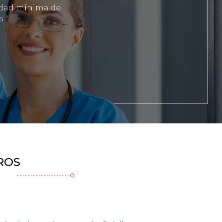
dad mínima de
s.
ROS