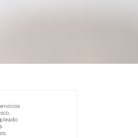
ervicios
sco,
mpleado
s
os.