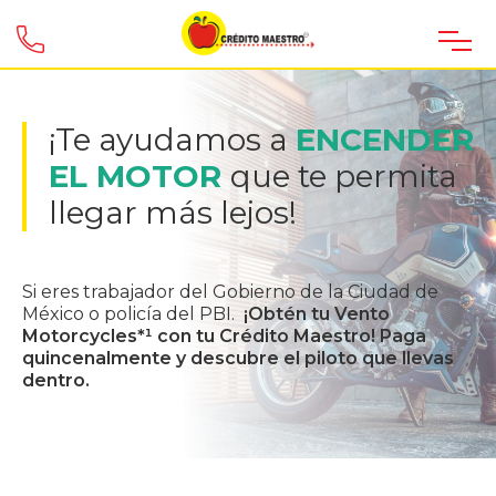
¡Te ayudamos a
ENCENDER
EL MOTOR
que te permita
llegar más lejos!
Si eres trabajador del Gobierno de la Ciudad de
México o policía del PBI.
¡Obtén tu Vento
Motorcycles*¹ con tu Crédito Maestro! Paga
quincenalmente y descubre el piloto que llevas
dentro.