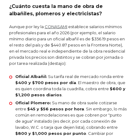
¿Cuánto cuesta la mano de obra de
albañiles, plomeros y electricistas?
Aunque por ley la
CONASAMI
establece salarios mínimos
profesionales para el año 2026 (por ejemplo, el salario
mínimo diario para un oficial albañil es de $356.19 pesos en
el resto del país y de $440.87 pesos en la Frontera Norte),
en el mercado real e independiente de la obra residencial
privada los precios son distintos y se cobran por jornada o
por tarea realizada (destajo):
Oficial Albañil:
Su tarifa real de mercado ronda entre
$400 y $700 pesos por día
. El maestro de obra, que
es quien coordina toda la cuadrilla, cobra entre
$600 y
$1,200 pesos diarios
.
Oficial Plomero:
Su mano de obra suele cotizarse
entre
$45 y $56 pesos por hora
. Sin embargo, lo más
común en remodelaciones es que cobren por "punto
de agua" instalado (es decir, por cada conexión de
lavabo, W.C. o tarja que dejen lista), cobrando entre
$800 y $1,000 pesos por punto
.
Cambiar por