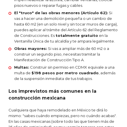
pisos nuevos o reparar fugas y cables.
El "truco" de las obras menores (Artículo 62):
Si
vas a hacer una demolición pequeña o un cambio de
hasta 60 m2 (en un solo nivel y sin tocar muros de carga),
puedes aplicar al trámite del Artículo 62 del Reglamento
de Construcciones. Es
totalmente gratuito
en la
Ventanilla Única de tu alcaldía y te ampara legalmente.
Obras mayores:
Si vas a ampliar más de 60 m2 o a
construir un segundo piso, necesitas tramitar la
Manifestación de Construcción Tipo A.
Multas:
Construir sin permiso en CDMX equivale a una
multa de
$198 pesos por metro cuadrado
, además
de la suspensión inmediata de tus trabajos.
Los imprevistos más comunes en la
construcción mexicana
Cualquiera que haya remodelado en México te dirá lo
mismo: "sabes cuándo empiezas, pero no cuándo acabas".
En las casas mexicanas (sobre todo las que tienen más de
25 años de antigüedad), es muy común toparse con estas