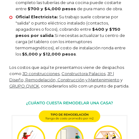
completo las tuberías de una cocina puede costarte
entre
$700 y $4,000 pesos
de pura mano de obra.
Oficial Electricista:
Su trabajo suele cobrarse por
"salida" o punto eléctrico instalado (contactos,
apagadores o focos), cobrando entre
$400 y $750
pesos por salida
.Si necesitas actualizar tu centro de
carga (el tablero con los interruptores
termomagnéticos), el costo de instalación ronda entre
los
$5,000 y $12,000 pesos
.
Los costos que aquí te presentamos viene de despachos
como
JD construcciones
,
Constructora Palacios
,
JP |
Diseño, Remodelación, Construcción y Mantenimiento
y
GRUPO QVICK
, considerarlos sólo com un punto de partida.