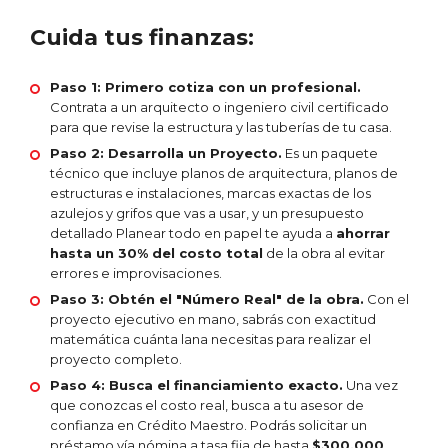
Cuida tus finanzas:
Paso 1: Primero cotiza con un profesional.
Contrata a un arquitecto o ingeniero civil certificado
para que revise la estructura y las tuberías de tu casa.
Paso 2: Desarrolla un Proyecto.
Es un paquete
técnico que incluye planos de arquitectura, planos de
estructuras e instalaciones, marcas exactas de los
azulejos y grifos que vas a usar, y un presupuesto
detallado Planear todo en papel te ayuda a
ahorrar
hasta un 30% del costo total
de la obra al evitar
errores e improvisaciones.
Paso 3: Obtén el "Número Real" de la obra.
Con el
proyecto ejecutivo en mano, sabrás con exactitud
matemática cuánta lana necesitas para realizar el
proyecto completo.
Paso 4: Busca el financiamiento exacto.
Una vez
que conozcas el costo real, busca a tu asesor de
confianza en Crédito Maestro. Podrás solicitar un
préstamo vía nómina a tasa fija de hasta
$300,000