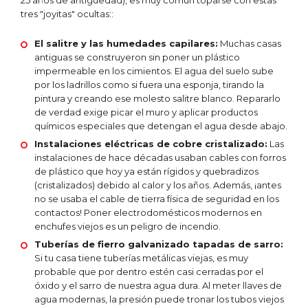
tres "joyitas" ocultas::
El salitre y las humedades capilares:
Muchas casas
antiguas se construyeron sin poner un plástico
impermeable en los cimientos. El agua del suelo sube
por los ladrillos como si fuera una esponja, tirando la
pintura y creando ese molesto salitre blanco. Repararlo
de verdad exige picar el muro y aplicar productos
químicos especiales que detengan el agua desde abajo.
Instalaciones eléctricas de cobre cristalizado:
Las
instalaciones de hace décadas usaban cables con forros
de plástico que hoy ya están rígidos y quebradizos
(cristalizados) debido al calor y los años. Además, ¡antes
no se usaba el cable de tierra física de seguridad en los
contactos! Poner electrodomésticos modernos en
enchufes viejos es un peligro de incendio.
Tuberías de fierro galvanizado tapadas de sarro:
Si tu casa tiene tuberías metálicas viejas, es muy
probable que por dentro estén casi cerradas por el
óxido y el sarro de nuestra agua dura. Al meter llaves de
agua modernas, la presión puede tronar los tubos viejos