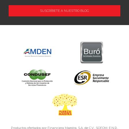
SUSCRÍBETE A NUESTRO BLOG
OCUPACIÓN
Productos ofertados por Financiera Maestra, S.A. de C.V., SOFOM, E.N.R.,